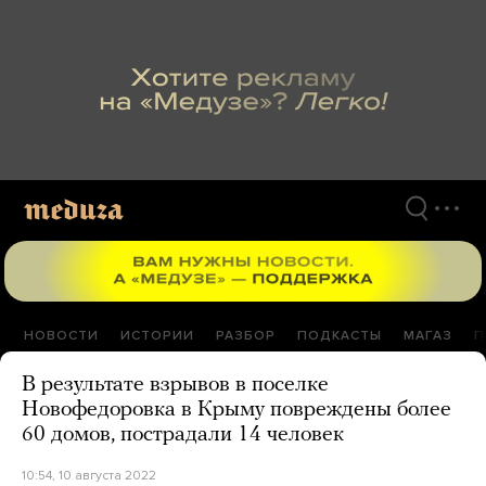
Перейти
к
материалам
НОВОСТИ
ИСТОРИИ
РАЗБОР
ПОДКАСТЫ
МАГАЗ
П
В результате взрывов в поселке
Новофедоровка в Крыму повреждены более
60 домов, пострадали 14 человек
10:54, 10 августа 2022