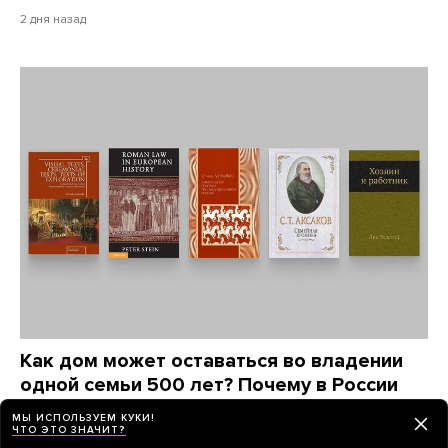
2 дня назад
Как дом может оставаться во владении
одной семьи 500 лет? Почему в России
так и не научились отстаивать частную
МЫ ИСПОЛЬЗУЕМ КУКИ!
собственность?
ЧТО ЭТО ЗНАЧИТ?