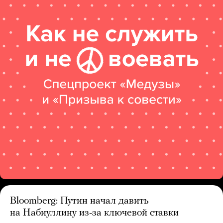
Bloomberg: Путин начал давить
на Набиуллину из-за ключевой ставки