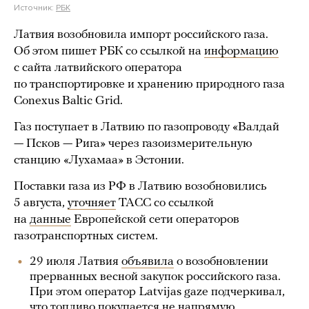
Источник:
РБК
Латвия возобновила импорт российского газа.
Об этом пишет РБК со ссылкой на
информацию
с сайта латвийского оператора
по транспортировке и хранению природного газа
Conexus Baltic Grid.
Газ поступает в Латвию по газопроводу «Валдай
— Псков — Рига» через газоизмерительную
станцию «Лухамаа» в Эстонии.
Поставки газа из РФ в Латвию возобновились
5 августа,
уточняет
ТАСС со ссылкой
на
данные
Европейской сети операторов
газотранспортных систем.
29 июля Латвия
объявила
о возобновлении
прерванных весной закупок российского газа.
При этом оператор Latvijas gaze подчеркивал,
что топливо покупается не напрямую