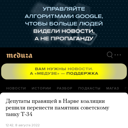
Перейти
к
материалам
НОВОСТИ
ИСТОРИИ
РАЗБОР
ПОДКАСТЫ
МАГАЗ
П
Депутаты правящей в Нарве коалиции
решили перенести памятник советскому
танку Т-34
12:42, 8 августа 2022