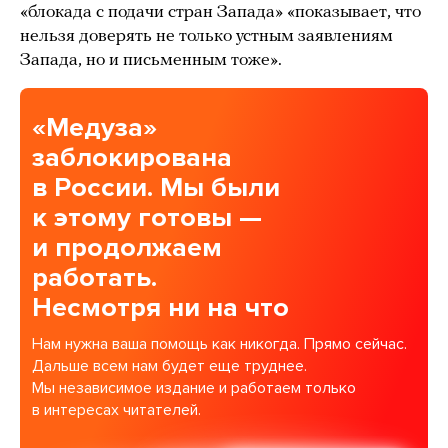
«блокада с подачи стран Запада» «показывает, что
нельзя доверять не только устным заявлениям
Запада, но и письменным тоже».
«Медуза»
заблокирована
в России. Мы были
к этому готовы —
и продолжаем
работать.
Несмотря ни на что
Нам нужна ваша помощь как никогда. Прямо сейчас.
Дальше всем нам будет еще труднее.
Мы независимое издание и работаем только
в интересах читателей.