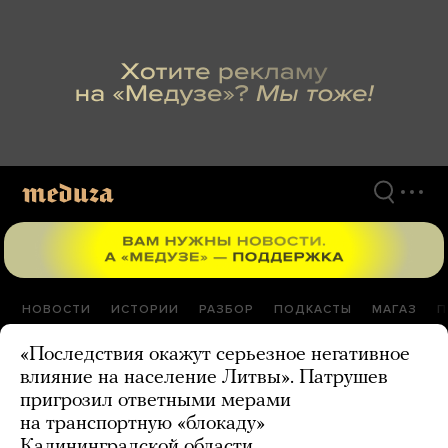
Перейти
к
материалам
НОВОСТИ
ИСТОРИИ
РАЗБОР
ПОДКАСТЫ
МАГАЗ
П
«Последствия окажут серьезное негативное
влияние на население Литвы». Патрушев
пригрозил ответными мерами
на транспортную «блокаду»
Калининградской области