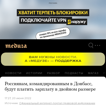
Перейти
к
материалам
НОВОСТИ
ИСТОРИИ
РАЗБОР
ПОДКАСТЫ
МАГАЗ
П
Россиянам, командированным в Донбасс,
будут платить зарплату в двойном размере
17:27, 20 июня 2022
Источник:
Официальный интернет-портал правовой информации