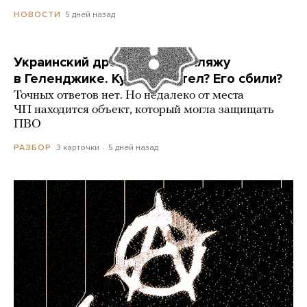
5 дней назад
НОВОСТИ
Украинский дрон попал по пляжу
в Геленджике. Куда он летел? Его сбили?
Точных ответов нет. Но недалеко от места
ЧП находится объект, который могла защищать
ПВО
3 карточки
5 дней назад
РАЗБОР