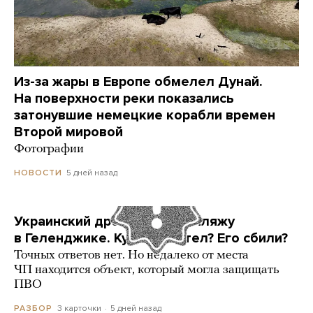
Из-за жары в Европе обмелел Дунай.
На поверхности реки показались
затонувшие немецкие корабли времен
Второй мировой
Фотографии
5 дней назад
НОВОСТИ
Украинский дрон попал по пляжу
в Геленджике. Куда он летел? Его сбили?
Точных ответов нет. Но недалеко от места
ЧП находится объект, который могла защищать
ПВО
3 карточки
5 дней назад
РАЗБОР