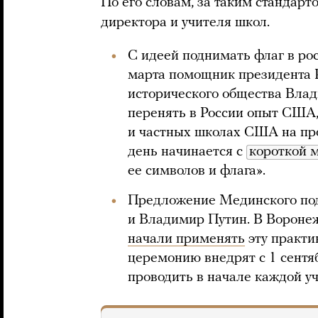
По его словам, за таким стандар
директора и учителя школ.
С идеей поднимать флаг в ро
марта помощник президента Р
исторического общества Вла
перенять в России опыт США, 
и частных школах США на пр
день начинается с
короткой 
ее символов и флага».
Предложение Мединского по
и Владимир Путин. В Воронеж
начали применять
эту практи
церемонию внедрят с 1 сентяб
проводить в начале каждой у