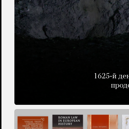
1625-й де
прод