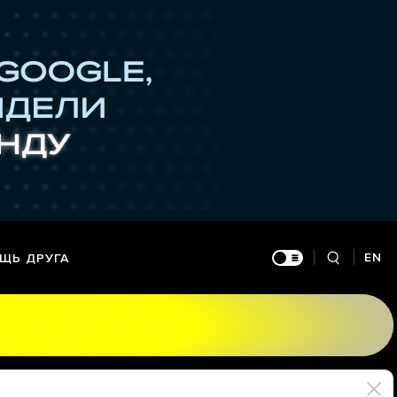
EN
ЩЬ ДРУГА