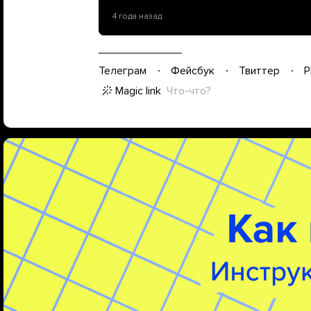
4 года назад
Телеграм
Фейсбук
Твиттер
P
Magic link
Что-что?