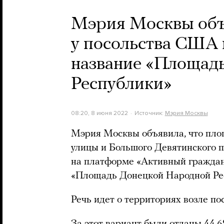
Мэрия Москвы объ
у посольства США 
название «Площад
Республики»
08:20, 8 июня 2022
Источник:
Мэрия Москвы
Мэрия Москвы объявила, что пл
улицы и Большого Девятинского п
на платформе «Активный граждан
«Площадь Донецкой Народной Ре
Речь идет о территориях возле п