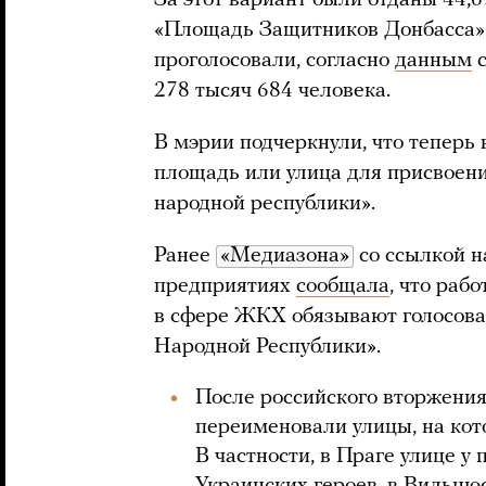
За этот вариант были отданы 44,6
«Площадь Защитников Донбасса» 
проголосовали, согласно
данным
с
278 тысяч 684 человека.
В мэрии подчеркнули, что теперь 
площадь или улица для присвоени
народной республики».
Ранее
«Медиазона»
со ссылкой н
предприятиях
сообщала
, что раб
в сфере ЖКХ обязывают голосова
Народной Республики».
После российского вторжения
переименовали улицы, на кот
В частности, в Праге улице у