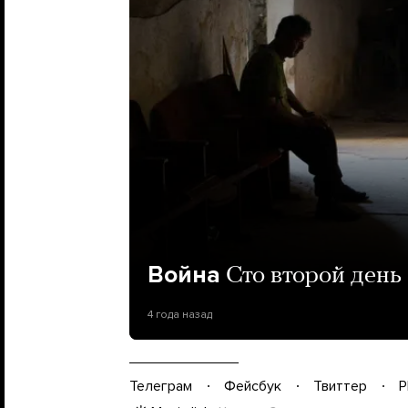
Война
Сто второй день
4 года назад
Телеграм
Фейсбук
Твиттер
P