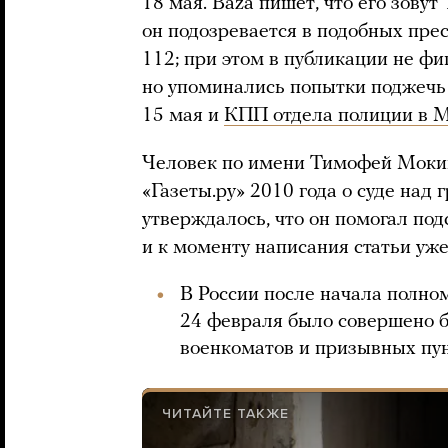
18 мая. Baza пишет, что его зовут
он подозревается в подобных пре
112; при этом в публикации не ф
но упоминались попытки поджечь
15 мая и
КПП отдела полиции в 
Человек по имени Тимофей Моки
«Газеты.ру» 2010 года о суде над
утверждалось, что он помогал по
и к моменту написания статьи уже
В России после начала полно
24 февраля было совершено б
военкоматов и призывных пун
ЧИТАЙТЕ ТАКЖЕ