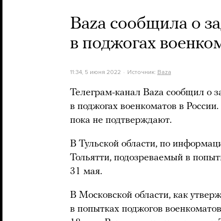
Baza сообщила о з
в поджогах военко
11:34, 5 июня 2022
Источник:
Baza
Телеграм-канал Baza сообщил о 
в поджогах военкоматов в России
пока не подтверждают.
В Тульской области, по информац
Тольятти, подозреваемый в попы
31 мая.
В Московской области, как утвер
в попытках поджогов военкомато