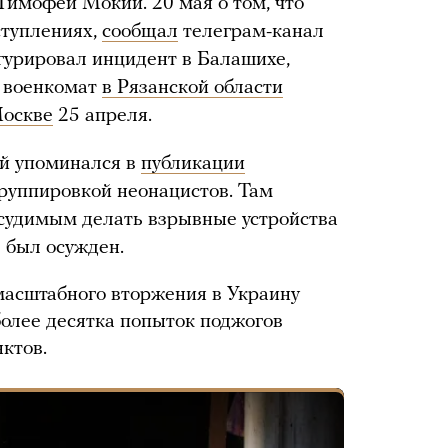
 Тимофей Мокий. 20 мая о том, что
ступлениях,
сообщал
телеграм-канал
игурировал инцидент в Балашихе,
 военкомат
в Рязанской области
Москве
25 апреля.
й упоминался в
публикации
 группировкой неонацистов. Там
дсудимым делать взрывные устройства
 был осужден.
масштабного вторжения в Украину
олее десятка попыток поджогов
ктов.