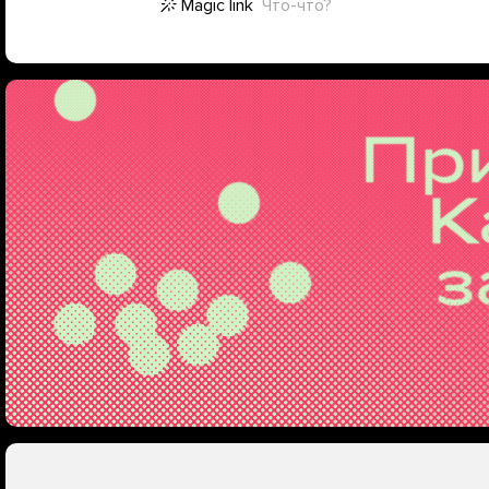
Magic link
Что-что?