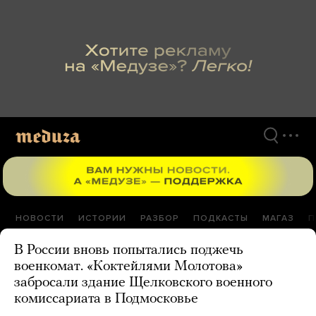
Перейти
к
материалам
НОВОСТИ
ИСТОРИИ
РАЗБОР
ПОДКАСТЫ
МАГАЗ
П
В России вновь попытались поджечь
военкомат. «Коктейлями Молотова»
забросали здание Щелковского военного
комиссариата в Подмосковье