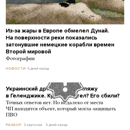
Из-за жары в Европе обмелел Дунай.
На поверхности реки показались
затонувшие немецкие корабли времен
Второй мировой
Фотографии
5 дней назад
НОВОСТИ
Украинский дрон попал по пляжу
в Геленджике. Куда он летел? Его сбили?
Точных ответов нет. Но недалеко от места
ЧП находится объект, который могла защищать
ПВО
3 карточки
5 дней назад
РАЗБОР