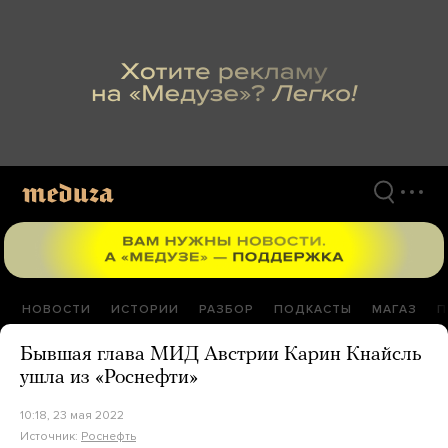
Перейти
к
материалам
НОВОСТИ
ИСТОРИИ
РАЗБОР
ПОДКАСТЫ
МАГАЗ
П
Бывшая глава МИД Австрии Карин Кнайсль
ушла из «Роснефти»
10:18, 23 мая 2022
Источник:
Роснефть