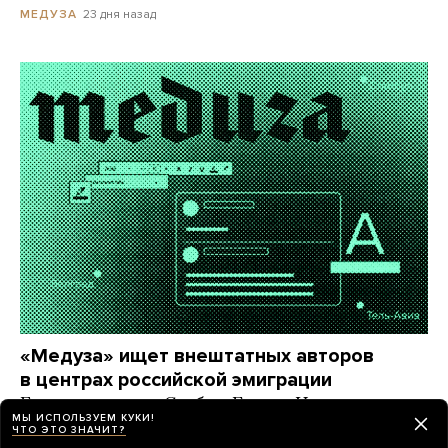
23 дня назад
МЕДУЗА
«Медуза» ищет внештатных авторов
в центрах российской эмиграции
Если вы живете в Сербии, Грузии, Израиле
МЫ ИСПОЛЬЗУЕМ КУКИ!
и других странах, где большое русскоязычное
ЧТО ЭТО ЗНАЧИТ?
комьюнити, — напишите нам!