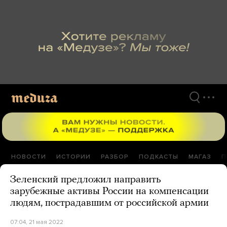
Перейти
к
материалам
НОВОСТИ
ИСТОРИИ
РАЗБОР
ПОДКАСТЫ
МАГАЗ
П
Зеленский предложил направить
зарубежные активы России на компенсации
людям, пострадавшим от российской армии
07:04, 21 мая 2022