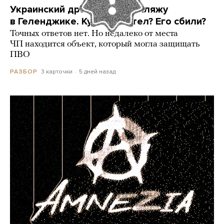
Украинский дрон попал по пляжу
в Геленджике. Куда он летел? Его сбили?
Точных ответов нет. Но недалеко от места
ЧП находится объект, который могла защищать
ПВО
3 карточки
5 дней назад
РАЗБОР