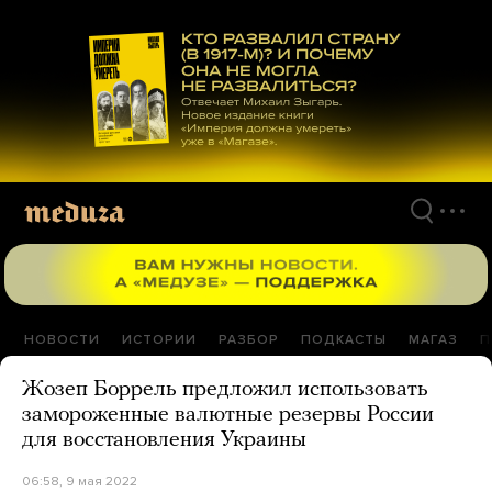
Перейти
к
материалам
НОВОСТИ
ИСТОРИИ
РАЗБОР
ПОДКАСТЫ
МАГАЗ
П
Жозеп Боррель предложил использовать
замороженные валютные резервы России
для восстановления Украины
06:58, 9 мая 2022