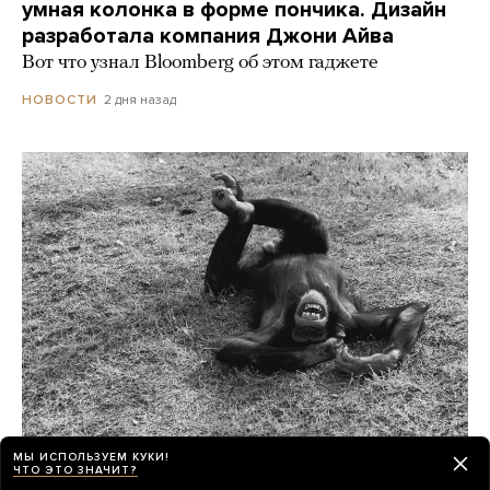
умная колонка в форме пончика. Дизайн
разработала компания Джони Айва
Вот что узнал Bloomberg об этом гаджете
2 дня назад
НОВОСТИ
МЫ ИСПОЛЬЗУЕМ КУКИ!
Шимпанзе и гориллы умеют смеяться как
ЧТО ЭТО ЗНАЧИТ?