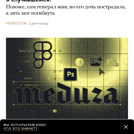
Похоже, сам генерал жив, но его дочь пострадала,
а зять мог погибнуть
2 дня назад
НОВОСТИ
Работа в «Медузе»! Мы ищем
МЫ ИСПОЛЬЗУЕМ КУКИ!
ЧТО ЭТО ЗНАЧИТ?
фоторедактора