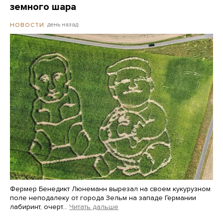
земного шара
день назад
НОВОСТИ
Фермер Бенедикт Люнеманн вырезал на своем кукурузном
поле неподалеку от города Зельм на западе Германии
лабиринт, очерт…
Читать дальше
Martin Meissner / AP / Scanpix / LETA