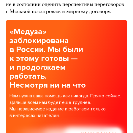
не в состоянии оценить перспективы переговоров
с Москвой по островам и мирному договору.
«Медуза»
заблокирована
в России. Мы были
к этому готовы —
и продолжаем
работать.
Несмотря ни на что
Нам нужна ваша помощь как никогда. Прямо сейчас.
Дальше всем нам будет еще труднее.
Мы независимое издание и работаем только
в интересах читателей.