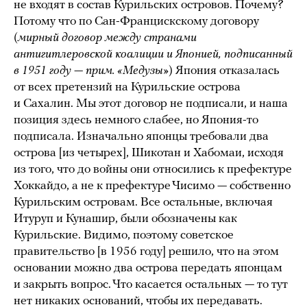
не входят в состав Курильских островов. Почему?
Потому что по Сан-Францискскому договору
(
мирный договор между странами
антигитлеровской коалиции и Японией, подписанный
в 1951 году — прим. «Медузы»
) Япония отказалась
от всех претензий на Курильские острова
и Сахалин. Мы этот договор не подписали, и наша
позиция здесь немного слабее, но Япония-то
подписала. Изначально японцы требовали два
острова [из четырех], Шикотан и Хабомаи, исходя
из того, что до войны они относились к префектуре
Хоккайдо, а не к префектуре Чисимо — собственно
Курильским островам. Все остальные, включая
Итуруп и Кунашир, были обозначены как
Курильские. Видимо, поэтому советское
правительство [в 1956 году] решило, что на этом
основании можно два острова передать японцам
и закрыть вопрос. Что касается остальных — то тут
нет никаких оснований, чтобы их передавать.