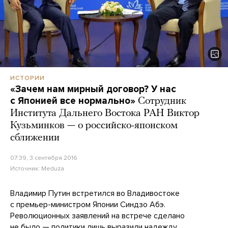
ИСТОРИИ
«Зачем нам мирный договор? У нас
с Японией все нормально»
Сотрудник
Института Дальнего Востока РАН Виктор
Кузьминков — о российско-японском
сближении
07:39, 3 сентября 2016
Источник:
Meduza
Владимир Путин встретился во Владивостоке
с премьер-министром Японии Синдзо Абэ.
Революционных заявлений на встрече сделано
не было — политики лишь выразили надежду