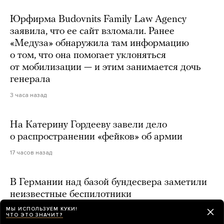
Юрфирма Budovnits Family Law Agency
заявила, что ее сайт взломали. Ранее
«Медуза» обнаружила там информацию
о том, что она помогает уклоняться
от мобилизации — и этим занимается дочь
генерала
3 часа назад
На Катерину Гордееву завели дело
о распространении «фейков» об армии
17 часов назад
В Германии над базой бундесвера заметили
неизвестные беспилотники
МЫ ИСПОЛЬЗУЕМ КУКИ!
15 часов назад
ЧТО ЭТО ЗНАЧИТ?