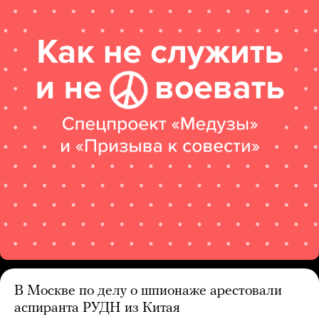
В Москве по делу о шпионаже арестовали
аспиранта РУДН из Китая