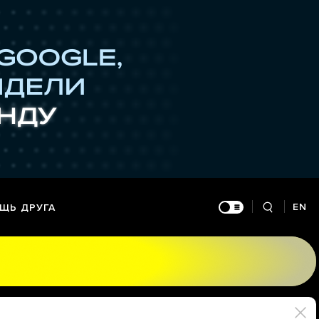
EN
ЩЬ ДРУГА