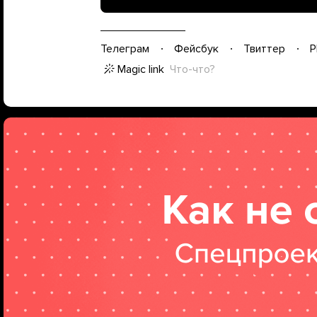
Телеграм
Фейсбук
Твиттер
P
Magic link
Что-что?