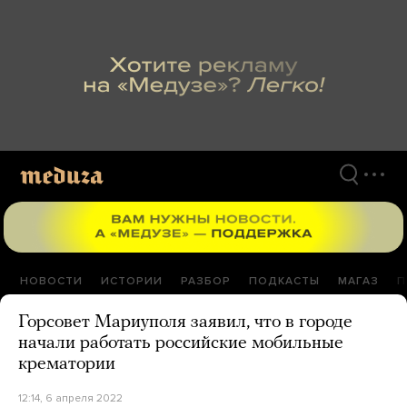
Перейти
к
материалам
НОВОСТИ
ИСТОРИИ
РАЗБОР
ПОДКАСТЫ
МАГАЗ
П
Горсовет Мариуполя заявил, что в городе
начали работать российские мобильные
крематории
12:14, 6 апреля 2022