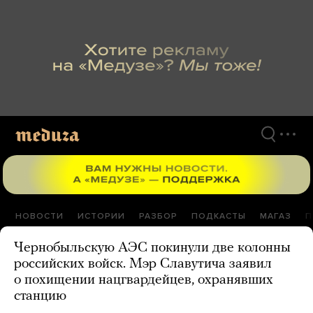
Перейти
к
материалам
НОВОСТИ
ИСТОРИИ
РАЗБОР
ПОДКАСТЫ
МАГАЗ
П
Чернобыльскую АЭС покинули две колонны
российских войск. Мэр Славутича заявил
о похищении нацгвардейцев, охранявших
станцию