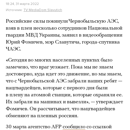
18:24, 31 марта 2022
Источник:
TV MediaDom Slavutich
Российские силы покинули Чернобыльскую АЭС,
взяв в плен несколько сотрудников Национальной
гвардии МВД Украины, заявил в видеообращении
Юрий Фомичев, мэр Славутича, города-спутника
ЧАЭС.
«Сегодня во многих населенных пунктах было
замечено, что враг уезжает. Пока мы не знаем
достоверно, куда идет это движение, но мы знаем,
что с Чернобыльской АЭС забрали наших ребят —
нацгвардейцев, которые с первого дня были
в плену на атомной станции, которые охраняли ее.
Их забрали на машинах и вывезли», — утверждает
Фомичев. Он рассчитывает, что нацгвардейцев
обменяют на пленных россиян.
30 марта агентство AFP
сообщило
со ссылкой