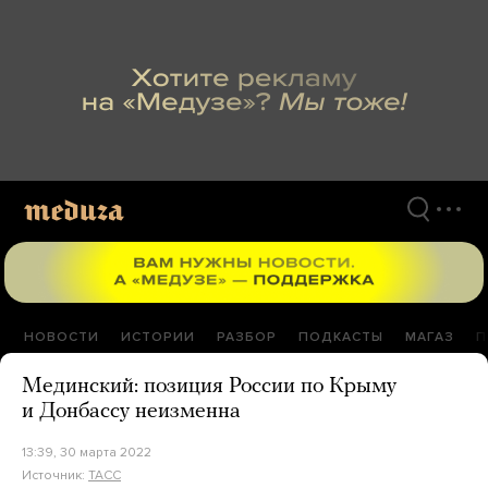
Перейти
к
материалам
НОВОСТИ
ИСТОРИИ
РАЗБОР
ПОДКАСТЫ
МАГАЗ
П
Мединский: позиция России по Крыму
и Донбассу неизменна
13:39, 30 марта 2022
Источник:
ТАСС