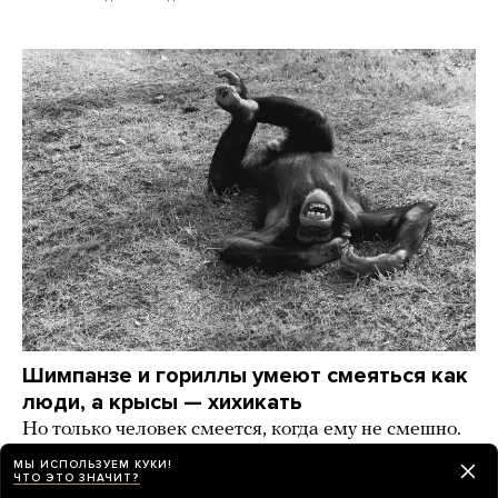
Шимпанзе и гориллы умеют смеяться как
люди, а крысы — хихикать
Но только человек смеется, когда ему не смешно.
А что еще наука знает о смехе?
МЫ ИСПОЛЬЗУЕМ КУКИ!
ЧТО ЭТО ЗНАЧИТ?
день назад
РАЗБОР