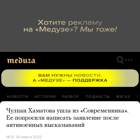
Перейти
к
материалам
НОВОСТИ
ИСТОРИИ
РАЗБОР
ПОДКАСТЫ
МАГАЗ
П
Чулпан Хаматова ушла из «Современника».
Ее попросили написать заявление после
антивоенных высказываний
14:13, 30 марта 2022