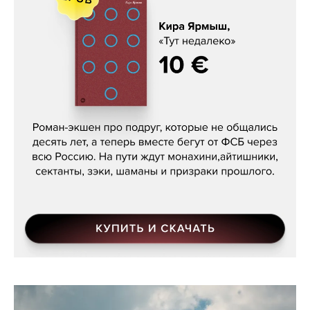
Кира Ярмыш, «Тут недалеко»