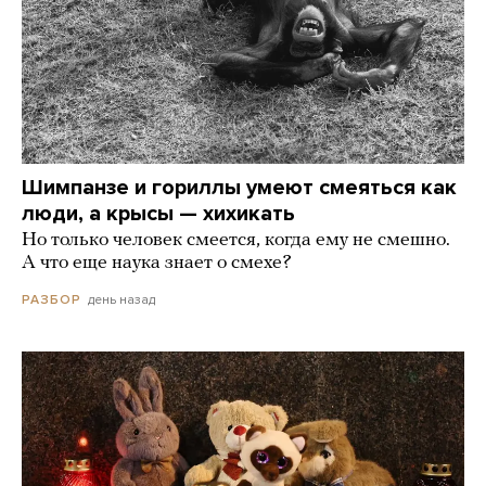
Шимпанзе и гориллы умеют смеяться как
люди, а крысы — хихикать
Но только человек смеется, когда ему не смешно.
А что еще наука знает о смехе?
день назад
РАЗБОР