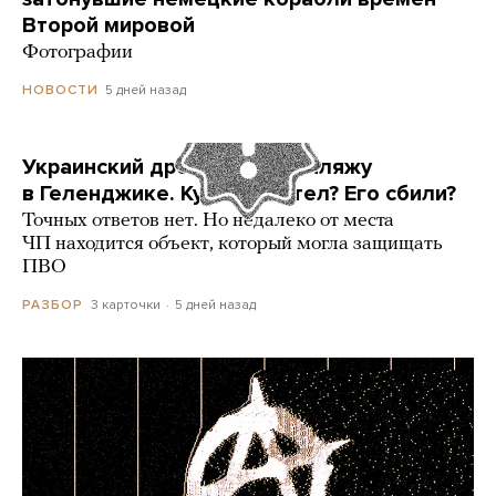
Второй мировой
Фотографии
5 дней назад
НОВОСТИ
Украинский дрон попал по пляжу
в Геленджике. Куда он летел? Его сбили?
Точных ответов нет. Но недалеко от места
ЧП находится объект, который могла защищать
ПВО
3 карточки
5 дней назад
РАЗБОР