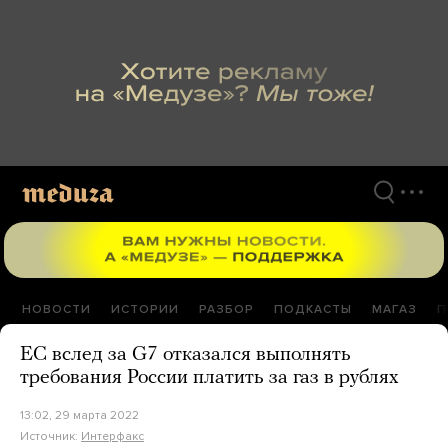
Перейти
к
материалам
НОВОСТИ
ИСТОРИИ
РАЗБОР
ПОДКАСТЫ
МАГАЗ
П
ЕС вслед за G7 отказался выполнять
требования России платить за газ в рублях
13:02, 29 марта 2022
Источник:
Интерфакс