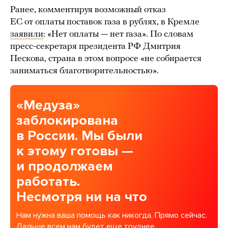
Ранее, комментируя возможный отказ
ЕС от оплаты поставок газа в рублях, в Кремле
заявили
: «Нет оплаты — нет газа». По словам
пресс-секретаря президента РФ Дмитрия
Пескова, страна в этом вопросе «не собирается
заниматься благотворительностью».
«Медуза»
заблокирована
в России. Мы были
к этому готовы —
и продолжаем
работать.
Несмотря ни на что
Нам нужна ваша помощь как никогда. Прямо сейчас.
Дальше всем нам будет еще труднее.