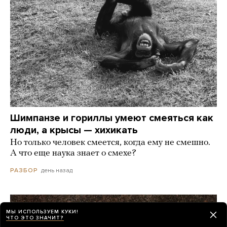
Шимпанзе и гориллы умеют смеяться как
люди, а крысы — хихикать
Но только человек смеется, когда ему не смешно.
А что еще наука знает о смехе?
день назад
РАЗБОР
МЫ ИСПОЛЬЗУЕМ КУКИ!
ЧТО ЭТО ЗНАЧИТ?