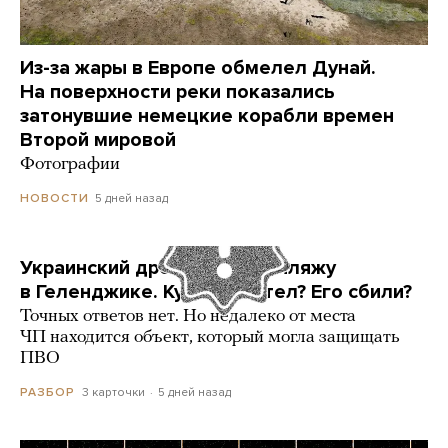
Из-за жары в Европе обмелел Дунай.
На поверхности реки показались
затонувшие немецкие корабли времен
Второй мировой
Фотографии
5 дней назад
НОВОСТИ
Украинский дрон попал по пляжу
в Геленджике. Куда он летел? Его сбили?
Точных ответов нет. Но недалеко от места
ЧП находится объект, который могла защищать
ПВО
3 карточки
5 дней назад
РАЗБОР