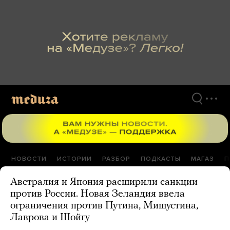
Перейти
к
материалам
НОВОСТИ
ИСТОРИИ
РАЗБОР
ПОДКАСТЫ
МАГАЗ
П
Австралия и Япония расширили санкции
против России. Новая Зеландия ввела
ограничения против Путина, Мишустина,
Лаврова и Шойгу