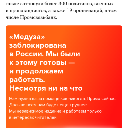
также затронули более 300 политиков, военных
и пропагандистов, а также 19 организаций, в том
числе Промсвязьбанк.
«Медуза»
заблокирована
в России. Мы были
к этому готовы —
и продолжаем
работать.
Несмотря ни на что
Нам нужна ваша помощь как никогда. Прямо сейчас.
Дальше всем нам будет еще труднее.
Мы независимое издание и работаем только
в интересах читателей.