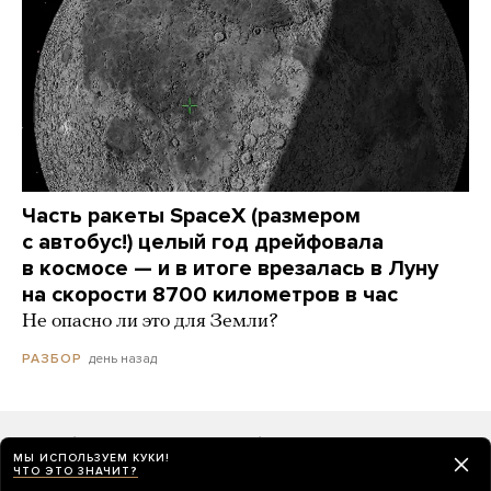
Часть ракеты SpaceX (размером
с автобус!) целый год дрейфовала
в космосе — и в итоге врезалась в Луну
на скорости 8700 километров в час
Не опасно ли это для Земли?
день назад
РАЗБОР
Как будет выглядеть бюллетень
МЫ ИСПОЛЬЗУЕМ КУКИ!
на выборах в Госдуму 2026 года
ЧТО ЭТО ЗНАЧИТ?