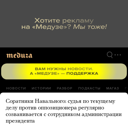
Перейти
к
материалам
НОВОСТИ
ИСТОРИИ
РАЗБОР
ПОДКАСТЫ
МАГАЗ
П
Соратники Навального: судья по текущему
делу против оппозиционера регулярно
созванивается с сотрудником администрации
президента