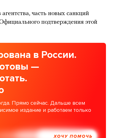
 агентства, часть новых санкций
. Официального подтверждения этой
ована в России.
готовы —
отать.
о
гда. Прямо сейчас. Дальше всем
висимое издание и работаем только
ХОЧУ ПОМОЧЬ