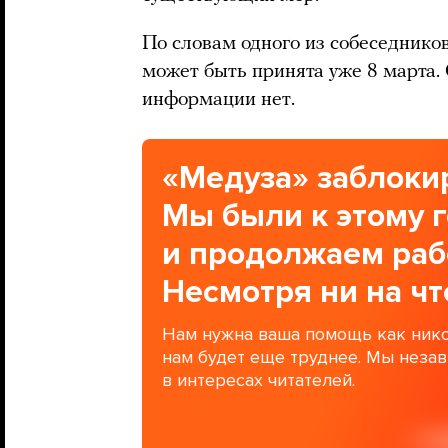
По словам одного из собеседников
может быть принята уже 8 марта
информации нет.
«Медуза» заблокир
Мы были к этому 
и продолжаем раб
Несмотря ни на чт
Нам нужна ваша помощь как нико
нам будет еще труднее. Мы неза
в интересах читателей.