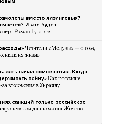
повым
 самолеты вместо лизинговых?
пчастей? И что будет
сперт Роман Гусаров
 расходы»
Читатели «Медузы» — о том,
менили их жизнь
, зять начал сомневаться. Когда
держивать войну»
Как россияне
з-за вторжения в Украину
виях санкций только российское
 европейской дипломатии Жозепа