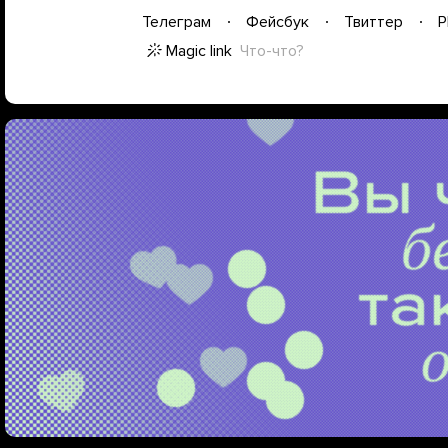
Телеграм
Фейсбук
Твиттер
P
Magic link
Что-что?