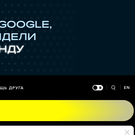
EN
ЩЬ ДРУГА