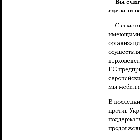
— Вы счит
сделали в
— С самого
имеющимися
организаци
осуществл
верховенст
ЕС предпри
европейски
мы мобилиз
В последни
против Ук
поддержать
продолжен