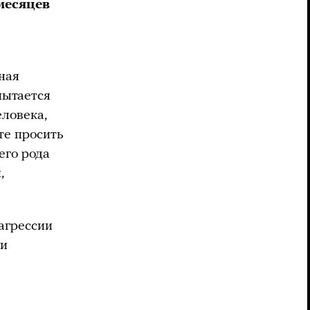
месяцев
ная
пытается
еловека,
те просить
его рода
,
агрессии
ли