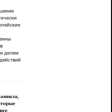
ошении
тически
ропейские
раины
ев
ым делам
 действий
заявила,
оторые
шее