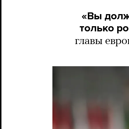
«Вы долж
только р
главы евр