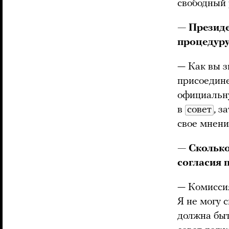
свободный 
— Президе
процедуру
— Как вы з
присоедине
официальну
в
совет
, з
свое мнени
— Сколько
согласия 
— Комиссия
Я не могу 
должна быт