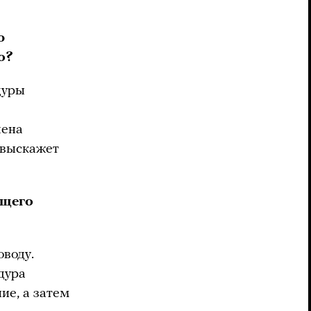
ю
о?
дуры
лена
я выскажет
бщего
воду.
дура
ие, а затем