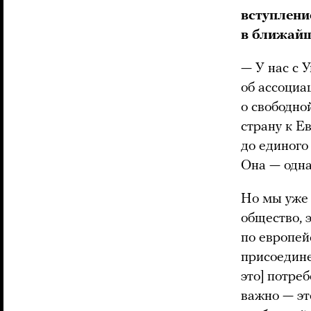
вступлени
в ближайш
— У нас с 
об ассоциа
о свободно
страну к Е
до единого
Она — одна
Но мы уже 
общество, 
по европей
присоедине
это] потре
важно — эт