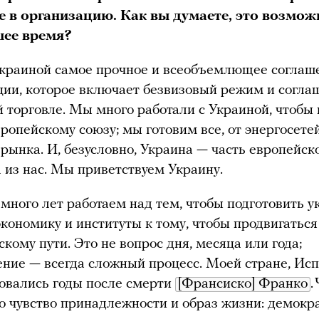
е в организацию. Как вы думаете, это возмож
ее время?
Украиной самое прочное и всеобъемлющее соглаш
ции, которое включает безвизовый режим и согла
й торговле. Мы много работали с Украиной, чтобы
вропейскому союзу; мы готовим все, от энергосете
 рынка. И, безусловно, Украина — часть европейск
 из нас. Мы приветствуем Украину.
много лет работаем над тем, чтобы подготовить у
экономику и институты к тому, чтобы продвигаться
скому пути. Это не вопрос дня, месяца или года;
ние — всегда сложный процесс. Моей стране, Исп
бовались годы после смерти
[Франсиско] Франко
.
о чувство принадлежности и образ жизни: демокра