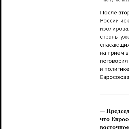
После вто
России ис
изолировал
страны уж
спасающих
на прием 
поговорил
и политик
Евросоюза
— Предсе
что Еврос
восточное