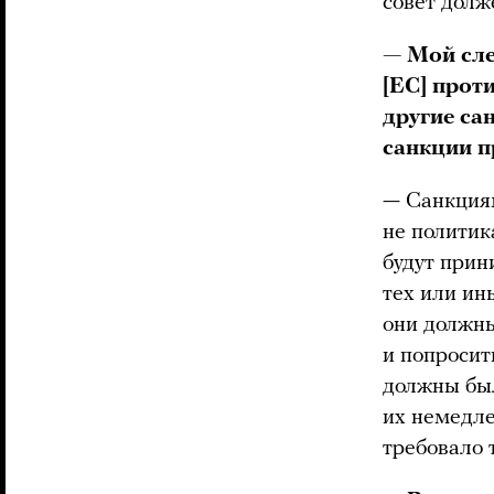
совет долж
— Мой сле
[ЕС] проти
другие са
санкции п
— Санкциям
не политик
будут прин
тех или ин
они должны
и попросит
должны был
их немедлен
требовало 