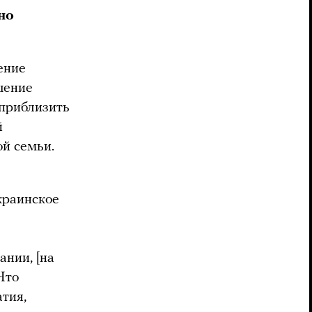
но
ение
шение
 приблизить
й
ой семьи.
краинское
ании, [на
 Что
тия,