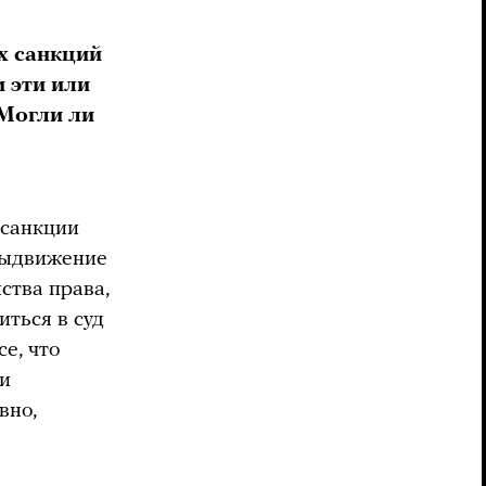
х санкций
и эти или
 Могли ли
 санкции
 выдвижение
ства права,
ться в суд
е, что
ли
вно,