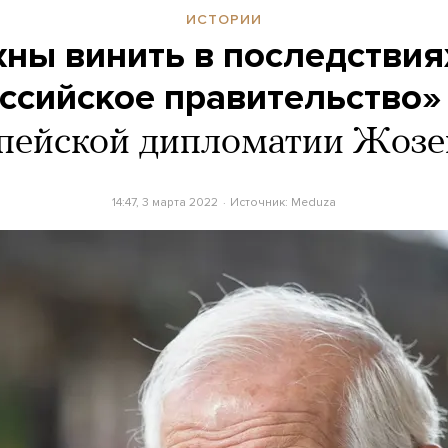
ИСТОРИИ
ны винить в последствия
оссийское правительство»
опейской дипломатии Жозе
14:47, 3 марта 2022
Источник:
Meduza