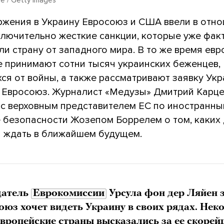
ржения в Украину Евросоюз и США ввели в отн
ключительно жесткие санкции, которые уже фак
и страну от западного мира. В то же время ев
е принимают сотни тысяч украинских беженцев,
ся от войны, а также рассматривают заявку Ук
в Евросоюз. Журналист «Медузы» Дмитрий Карц
 с верховным представителем ЕС по иностранн
е безопасности Жозепом Боррелем о том, каких
 ждать в ближайшем будущем.
датель
Еврокомиссии
Урсула фон дер Ляйен 
оюз хочет видеть Украину в своих рядах. Нек
вропейские страны высказались за ее скорей