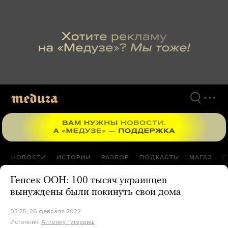
Перейти
к
материалам
НОВОСТИ
ИСТОРИИ
РАЗБОР
ПОДКАСТЫ
МАГАЗ
П
Генсек ООН: 100 тысяч украинцев
вынуждены были покинуть свои дома
05:25, 26 февраля 2022
Источник:
Антониу Гутерриш