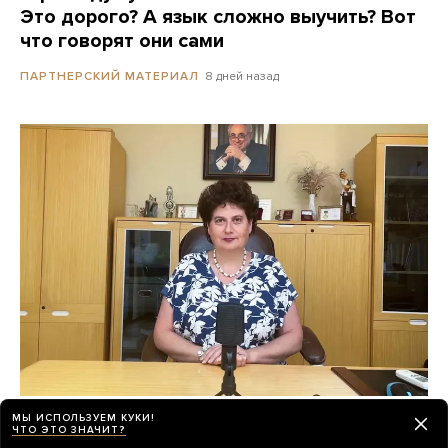
Это дорого? А язык сложно выучить? Вот
что говорят они сами
8 дней назад
ПАРТНЕРСКИЙ МАТЕРИАЛ
«Психиатрия возвращается в темные
МЫ ИСПОЛЬЗУЕМ КУКИ!
ЧТО ЭТО ЗНАЧИТ?
времена»