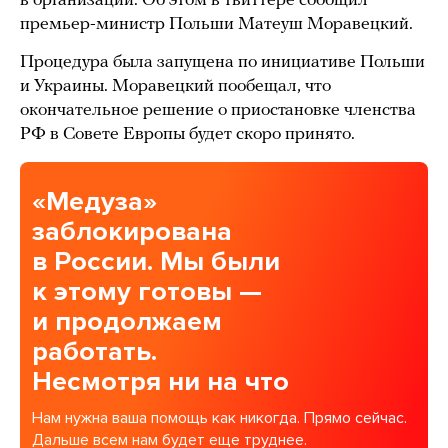
в организации. Об этом в твиттере сообщил
премьер-министр Польши Матеуш Моравецкий.
Процедура была запущена по инициативе Польши
и Украины. Моравецкий пообещал, что
окончательное решение о приостановке членства
РФ в Совете Европы будет скоро принято.
«Медуза»
заблокирована
в России. Мы были
к этому готовы —
и продолжаем
работать.
Несмотря ни на что
Нам нужна ваша помощь как никогда. Прямо сейчас.
Дальше всем нам будет еще труднее.