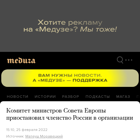
Перейти
к
материалам
НОВОСТИ
ИСТОРИИ
РАЗБОР
ПОДКАСТЫ
МАГАЗ
П
Комитет министров Совета Европы
приостановил членство России в организации
15:10, 25 февраля 2022
Источник:
Матеуш Моравецкий