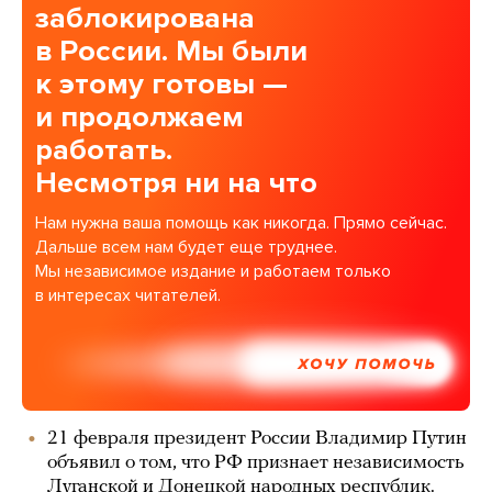
заблокирована
в России. Мы были
к этому готовы —
и продолжаем
работать.
Несмотря ни на что
Нам нужна ваша помощь как никогда. Прямо сейчас.
Дальше всем нам будет еще труднее.
Мы независимое издание и работаем только
в интересах читателей.
ХОЧУ ПОМОЧЬ
21 февраля президент России Владимир Путин
объявил о том, что РФ признает независимость
Луганской и Донецкой народных республик.