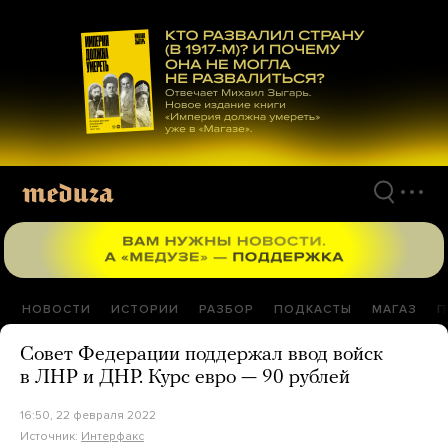
Перейти
к
материалам
НОВОСТИ
ИСТОРИИ
РАЗБОР
ПОДКАСТЫ
МАГАЗ
П
Совет Федерации поддержал ввод войск
в ЛНР и ДНР. Курс евро — 90 рублей
16:50, 22 февраля 2022
Источник:
Интерфакс