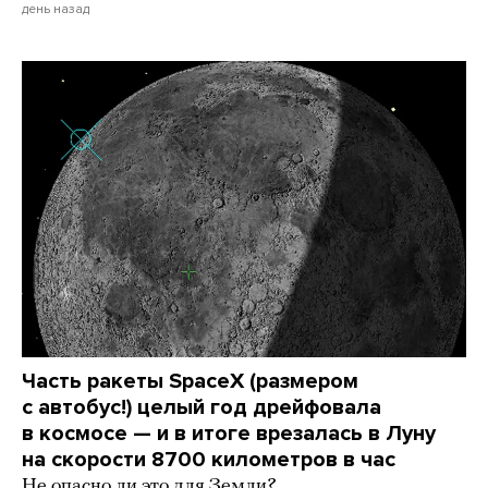
день назад
Часть ракеты SpaceX (размером
с автобус!) целый год дрейфовала
в космосе — и в итоге врезалась в Луну
на скорости 8700 километров в час
Не опасно ли это для Земли?