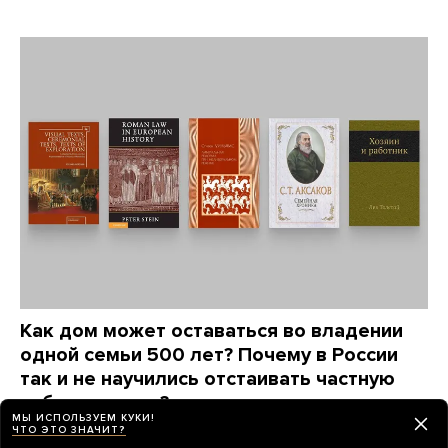
Как дом может оставаться во владении
одной семьи 500 лет? Почему в России
так и не научились отстаивать частную
собственность?
МЫ ИСПОЛЬЗУЕМ КУКИ!
Автор книги «Люди за забором» Максим
ЧТО ЭТО ЗНАЧИТ?