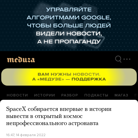
Перейти
к
материалам
НОВОСТИ
ИСТОРИИ
РАЗБОР
ПОДКАСТЫ
МАГАЗ
П
SpaceX собирается впервые в истории
вывести в открытый космос
непрофессионального астронавта
16:47, 14 февраля 2022