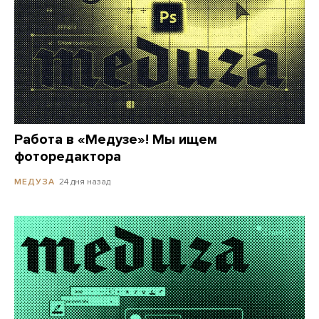
Работа в «Медузе»! Мы ищем
фоторедактора
24 дня назад
МЕДУЗА