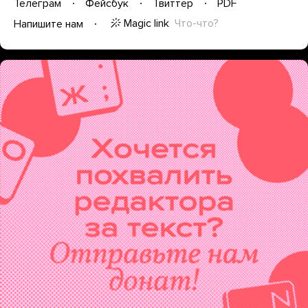
Телеграм
Фейсбук
Твиттер
PDF
Magic link
Что-что?
Напишите нам