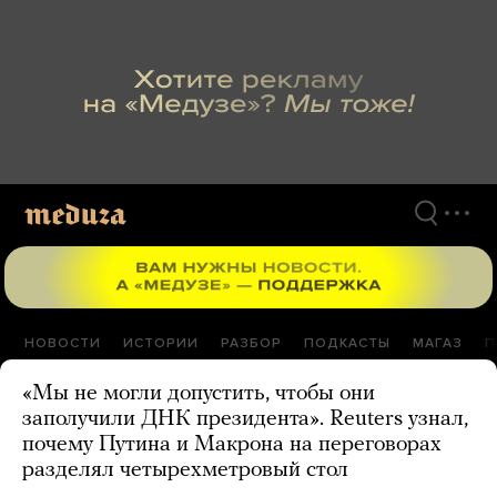
Перейти
к
материалам
НОВОСТИ
ИСТОРИИ
РАЗБОР
ПОДКАСТЫ
МАГАЗ
П
«Мы не могли допустить, чтобы они
заполучили ДНК президента». Reuters узнал,
почему Путина и Макрона на переговорах
разделял четырехметровый стол