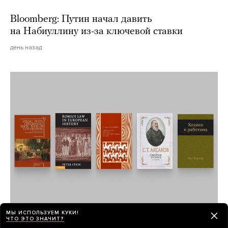
Bloomberg: Путин начал давить
на Набиуллину из-за ключевой ставки
день назад
МЫ ИСПОЛЬЗУЕМ КУКИ!
Как дом может оставаться во владении
ЧТО ЭТО ЗНАЧИТ?