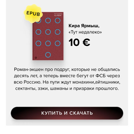
Кира Ярмыш, «Тут недалеко»