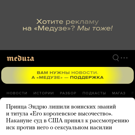
Перейти
к
материалам
НОВОСТИ
ИСТОРИИ
РАЗБОР
ПОДКАСТЫ
МАГАЗ
П
Принца Эндрю лишили воинских званий
и титула «Его королевское высочество».
Накануне суд в США принял к рассмотрению
иск против него о сексуальном насилии