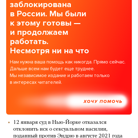
заблокирована
в России. Мы были
к этому готовы —
и продолжаем
работать.
Несмотря ни на что
Нам нужна ваша помощь как никогда. Прямо сейчас.
Дальше всем нам будет еще труднее.
Мы независимое издание и работаем только
в интересах читателей.
ХОЧУ ПОМОЧЬ
12 января суд в Нью-Йорке отказался
отклонить иск о сексуальном насилии,
поданный против Эндрю в августе 2021 года