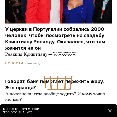
У церкви в Португалии собрались 2000
человек, чтобы посмотреть на свадьбу
Криштиану Роналду. Оказалось, что там
женится не он
Реакция Криштиану — 🤣🤣🤣🤣🤣
день назад
НОВОСТИ
Говорят, баня помогает пережить жару.
Это правда?
А полезно ли туда вообще ходить? И кому точно
нельзя?
9 карточек
день назад
РАЗБОР
МЫ ИСПОЛЬЗУЕМ КУКИ!
ЧТО ЭТО ЗНАЧИТ?