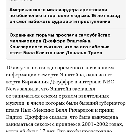
ЭПШТЕЙНА
Американского миллиардера арестовали
по обвинению в торговле людьми. 15 лет назад
он смог избежать суда за эти преступления
Охранники тюрьмы проспали самоубийство
миллиардера Джеффри Эпштейна.
Конспирологи считают, что за его гибелью
стоят Билл Клинтон или Дональд Трамп
10 августа, почти одновременно с появлением
информации о смерти Эпштейна, одна из его
жертв Вирджиния Джуффре в интервью NBC
News
заявила
, что Эпштейн заставлял
ее заниматься сексом с рядом влиятельных
мужчин, в числе которых были бывший губернатор
штата Нью-Мексико Билл Ричардсон и принц
Эндрю. Джуффре сказала, что была вынуждена
заниматься сексом с принцем в 2001–2002 годах,
когда ей было 17 лет. Это якобы происходило