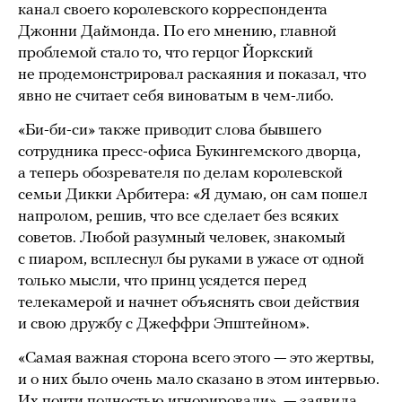
канал своего королевского корреспондента
Джонни Даймонда. По его мнению, главной
проблемой стало то, что герцог Йоркский
не продемонстрировал раскаяния и показал, что
явно не считает себя виноватым в чем-либо.
«Би-би-си» также приводит слова бывшего
сотрудника пресс-офиса Букингемского дворца,
а теперь обозревателя по делам королевской
семьи Дикки Арбитера: «Я думаю, он сам пошел
напролом, решив, что все сделает без всяких
советов. Любой разумный человек, знакомый
с пиаром, всплеснул бы руками в ужасе от одной
только мысли, что принц усядется перед
телекамерой и начнет объяснять свои действия
и свою дружбу с Джеффри Эпштейном».
«Самая важная сторона всего этого — это жертвы,
и о них было очень мало сказано в этом интервью.
Их почти полностью игнорировали», —
заявила