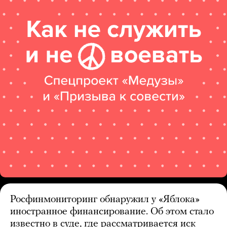
Росфинмониторинг обнаружил у «Яблока»
иностранное финансирование. Об этом стало
известно в суде, где рассматривается иск