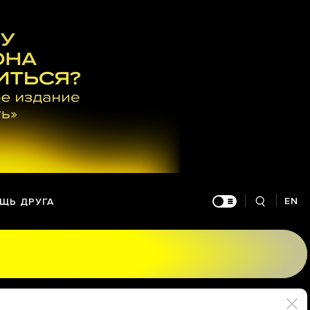
EN
ЩЬ ДРУГА