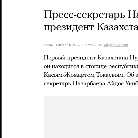
Пресс-секретарь На
президент Казахста
07:44, 8 января 2022
Источник:
Айдос Укибай
Первый президент Казахстана Нур
он находится в столице республик
Касым-Жомартом Токаевым. Об эт
секретарь Назарбаева Айдос Укиб