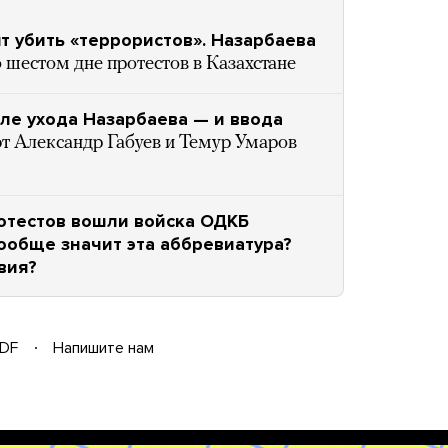
ят убить «террористов». Назарбаева
шестом дне протестов в Казахстане
сле ухода Назарбаева — и ввода
т Александр Габуев и Темур Умаров
ротестов вошли войска ОДКБ
вообще значит эта аббревиатура?
вия?
DF
Напишите нам