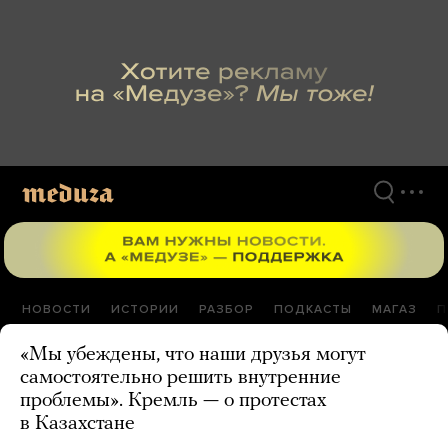
Перейти
к
материалам
НОВОСТИ
ИСТОРИИ
РАЗБОР
ПОДКАСТЫ
МАГАЗ
П
«Мы убеждены, что наши друзья могут
самостоятельно решить внутренние
проблемы». Кремль — о протестах
в Казахстане