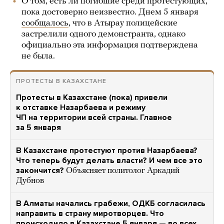
О том, есть ли погибшие среди протестующих,
пока достоверно неизвестно. Днем 5 января
сообщалось
, что в Атырау полицейские
застрелили одного демонстранта, однако
официально эта информация подтверждена
не была.
ПРОТЕСТЫ В КАЗАХСТАНЕ
Протесты в Казахстане (пока) привели
к отставке Назарбаева и режиму
ЧП на территории всей страны. Главное
за 5 января
В Казахстане протестуют против Назарбаева?
Что теперь будут делать власти? И чем все это
закончится?
Объясняет политолог Аркадий
Дубнов
В Алматы начались грабежи, ОДКБ согласилась
направить в страну миротворцев. Что
происходило в Казахстане 5 января — во всех