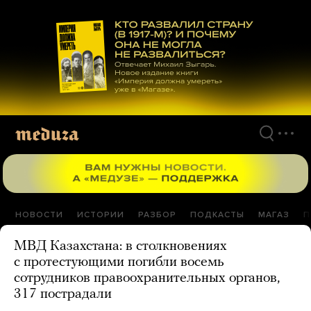
Перейти
к
материалам
НОВОСТИ
ИСТОРИИ
РАЗБОР
ПОДКАСТЫ
МАГАЗ
П
МВД Казахстана: в столкновениях
с протестующими погибли восемь
сотрудников правоохранительных органов,
317 пострадали