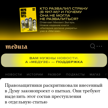
Перейти
к
материалам
НОВОСТИ
ИСТОРИИ
РАЗБОР
ПОДКАСТЫ
МАГАЗ
П
Правозащитники раскритиковали внесенный
в Думу законопроект о пытках. Они требуют
выделить этот состав преступления
в отдельную статью