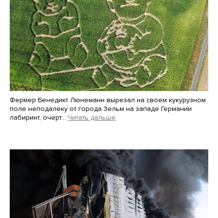
Фермер Бенедикт Люнеманн вырезал на своем кукурузном
поле неподалеку от города Зельм на западе Германии
лабиринт, очерт…
Читать дальше
Martin Meissner / AP / Scanpix / LETA