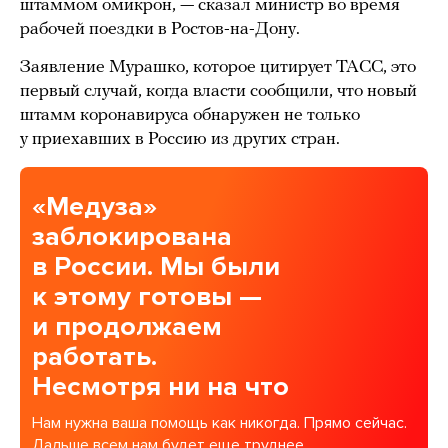
штаммом омикрон, — сказал министр во время
рабочей поездки в Ростов-на-Дону.
Заявление Мурашко, которое цитирует ТАСС, это
первый случай, когда власти сообщили, что новый
штамм коронавируса обнаружен не только
у приехавших в Россию из других стран.
«Медуза»
заблокирована
в России. Мы были
к этому готовы —
и продолжаем
работать.
Несмотря ни на что
Нам нужна ваша помощь как никогда. Прямо сейчас.
Дальше всем нам будет еще труднее.