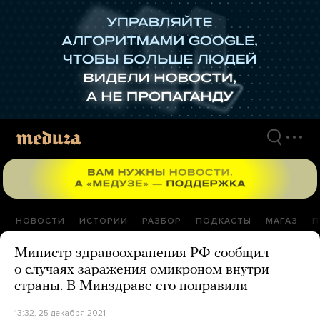
Перейти
к
материалам
НОВОСТИ
ИСТОРИИ
РАЗБОР
ПОДКАСТЫ
МАГАЗ
П
Министр здравоохранения РФ сообщил
о случаях заражения омикроном внутри
страны. В Минздраве его поправили
13:32, 25 декабря 2021