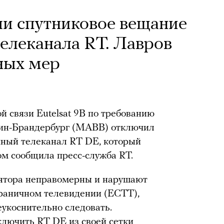
и спутниковое вещание
елеканала RT. Лавров
ных мер
й связи Eutelsat 9В по требованию
лин-Брандербург (MABB) отключил
ный телеканал RT DE, который
ом сообщила пресс-служба RT.
ятора неправомерны и нарушают
раничном телевидении (ECTT),
укоснительно следовать.
сключить RT DE из своей сетки