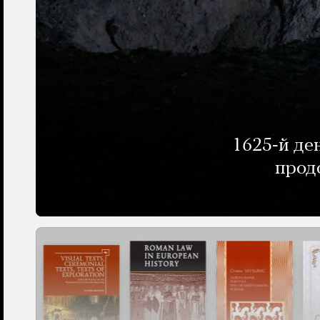
1625-й де
прод