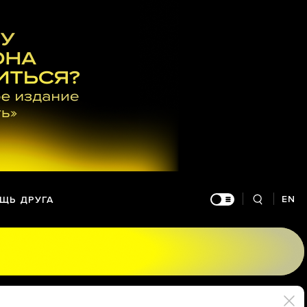
EN
ЩЬ ДРУГА