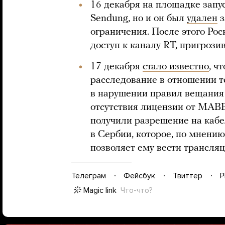
16 декабря на площадке запу
Sendung, но и он был
удален
з
ограничения. После этого Ро
доступ к каналу RT, пригрози
17 декабря
стало известно
, ч
расследование в отношении т
в нарушении правил вещания 
отсутствия лицензии от MAB
получили разрешение на кабе
в Сербии, которое, по мнению
позволяет ему вести трансляц
Телеграм
Фейсбук
Твиттер
P
Magic link
Что-что?