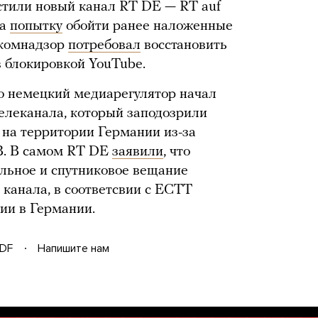
стили новый канал RT DE — RT auf
а
попытку
обойти ранее наложенные
скомнадзор
потребовал
восстановить
в блокировкой YouTube.
то немецкий медиарегулятор начал
елеканала, который заподозрили
на территории Германии из-за
B. В самом RT DE
заявили
, что
льное и спутниковое вещание
 канала, в соответсвии с ЕСТТ
ии в Германии.
DF
Напишите нам