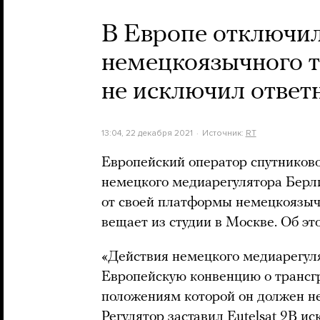
В Европе отключил
немецкоязычного т
не исключил ответ
13:04, 22 декабря 2021
Источник:
RT
Европейский оператор спутниково
немецкого медиарегулятора Бер
от своей платформы немецкоязыч
вещает из студии в Москве. Об эт
«Действия немецкого медиарегул
Европейскую конвенцию о трансг
положениям которой он должен не
Регулятор заставил Eutelsat 9В и