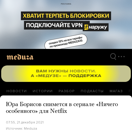
Перейти
к
материалам
НОВОСТИ
ИСТОРИИ
РАЗБОР
ПОДКАСТЫ
МАГАЗ
П
Юра Борисов снимется в сериале «Ничего
особенного» для Netflix
07:55, 21 декабря 2021
Источник:
Meduza