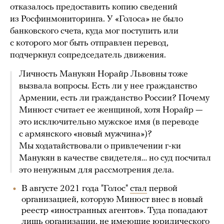
отказалось предоставить копию сведений
из Росфинмониторинга. У «Голоса» не было
банковского счета, куда мог поступить или
с которого мог быть отправлен перевод,
подчеркнул сопредседатель движения.
Личность Манукян Норайр Львовны тоже
вызвала вопросы. Есть ли у нее гражданство
Армении, есть ли гражданство России? Почему
Минюст считает ее женщиной, хотя Норайр —
это исключительно мужское имя (в переводе
с армянского «новый мужчина»)?
Мы ходатайствовали о привлечении г-ки
Манукян в качестве свидетеля… но суд посчитал
это ненужным для рассмотрения дела.
В августе 2021 года "Голос"
стал
первой
организацией, которую Минюст внес в новый
реестр «иностранных агентов». Туда попадают
лишь организации, не имеющие юридического