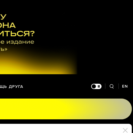
EN
ЩЬ ДРУГА