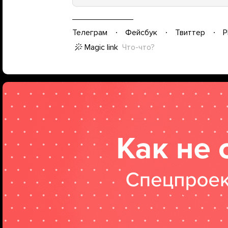
Телеграм
Фейсбук
Твиттер
P
Magic link
Что-что?