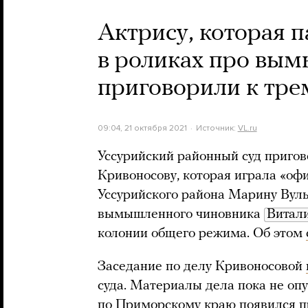
Актрису, которая 
в роликах про вым
приговорили к тре
09:04, 21 октября 2021
Источник:
VL.ru
Уссурийский районный суд приго
Кривоносову, которая играла «о
Уссурийского района Марину Вуль
вымышленного чиновника
Витал
колонии общего режима. Об этом
Заседание по делу Кривоносовой
суда. Материалы дела пока не оп
по Приморскому краю
появился
п