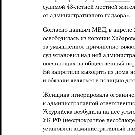
судимой 43-летней местной жите
от административного надзора».
Согласно данным МВД, в апреле 
освободилась из колонии Хабаровс
за умышленное причинение тяжког
суд установил над ней администр
посягающих на общественный пор
Ей запретили выходить из дома н
и обязали являться в полицию для
Женщина игнорировала ограничени
к административной ответственно
Уссурийска возбудила на нее уголов
УК РФ (неоднократное несоблюде
установлен административный на