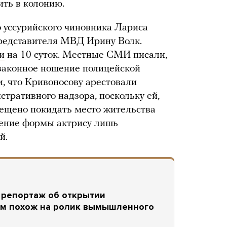
ить в колонию.
 уссурийского чиновника Лариса
редставителя МВД Ирину Волк.
и
на 10 суток. Местные СМИ писали,
езаконное ношение полицейской
, что Кривоносову арестовали
тративного надзора, поскольку ей,
рещено покидать место жительства
шение формы актрису лишь
й.
 репортаж об открытии
ом похож на ролик вымышленного