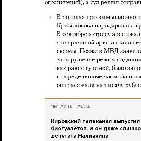
ограничений), а суд решил отправ
В роликах про вымышленного
Кривоносова пародировала п
В сентябре актрису
арестовал
что причиной ареста стало н
формы. Позже в МВД заявили
за нарушение режима админис
как ранее судимой, было зап
в определенные часы. За но
оштрафовали на тысячу рубле
ЧИТАЙТЕ ТАКЖЕ
Кировский телеканал выпустил
биотуалетов. И он даже слишк
депутата Наливкина