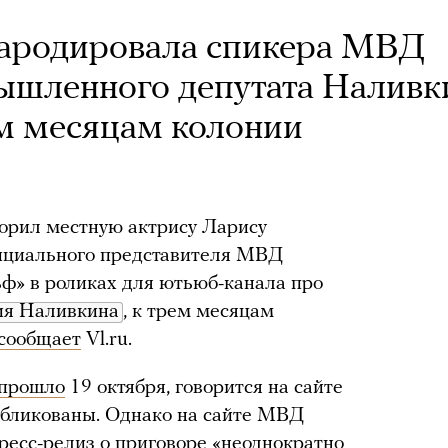
пародировала спикера МВД
ышленного депутата Наливк
м месяцам колонии
ворил местную актрису Ларису
фициального представителя МВД
ф» в роликах для ютьюб-канала про
ия Наливкина
, к трем месяцам
сообщает
Vl.ru.
прошло
19 октября, говорится на сайте
убликованы. Однако на сайте МВД
ресс-релиз о приговоре «неоднократно