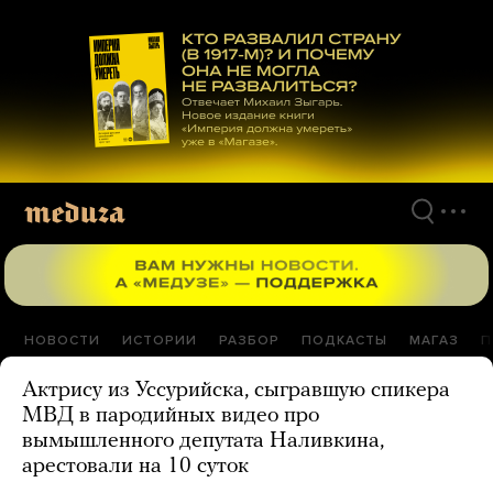
Перейти
к
материалам
НОВОСТИ
ИСТОРИИ
РАЗБОР
ПОДКАСТЫ
МАГАЗ
П
Актрису из Уссурийска, сыгравшую спикера
МВД в пародийных видео про
вымышленного депутата Наливкина,
арестовали на 10 суток