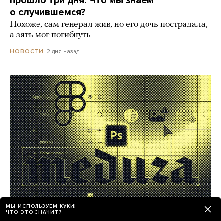
прошло три дня. Что мы знаем
о случившемся?
Похоже, сам генерал жив, но его дочь пострадала,
а зять мог погибнуть
2 дня назад
НОВОСТИ
МЫ ИСПОЛЬЗУЕМ КУКИ!
ЧТО ЭТО ЗНАЧИТ?
Работа в «Медузе»! Мы ищем