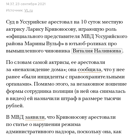
14:37, 23 сентября 2021
Источник:
VL.ru
Суд в Уссурийске арестовал на 10 суток местную
актрису Ларису Кривоносову, играющую роль
«официального представителя МВД Уссурийского
района Марины Вульф» в ютьюб-роликах про
вымышленного чиновника
Виталия Наливкина
.
По словам самой актрисы, ее арестовали
за «ненахождение дома»; она
сообщила
, что у нее
ранее «были инциденты с правоохранительными
органами». Помимо этого, за незаконное ношение
формы сотрудника полиции (в ней она снималась
в видео) ей назначили штраф в размере тысячи
рублей.
В МВД
заявили
, что Кривоносову арестовали
по статье о нарушении режима
административного надзора, поскольку она, как