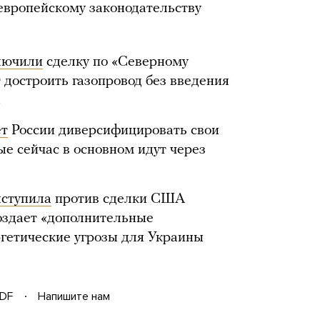
 европейскому законодательству
лючили
сделку по «Северному
т достроить газопровод без введения
.
т
России диверсифицировать свои
рые сейчас в основном идут через
ступила
против сделки США
создает «дополнительные
ргетические угрозы для Украины
DF
Напишите нам