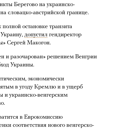
нкты Берегово на украинско-
на словацко-австрийской границе.
 полной остановке транзита
 Украину,
допустил
гендиректор
ы» Сергей Макогон.
лен и разочарован» решением Венгрии
бход Украины.
итическим, экономически
ятым в угоду Кремлю и в ущерб
 и украинско-венгерским
о.
ратится в Еврокомиссию
нки соответствия нового венгерско-