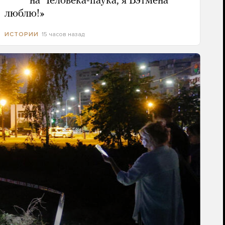
***** на Человека-паука, я Бэтмена
люблю!»
15 часов назад
ИСТОРИИ