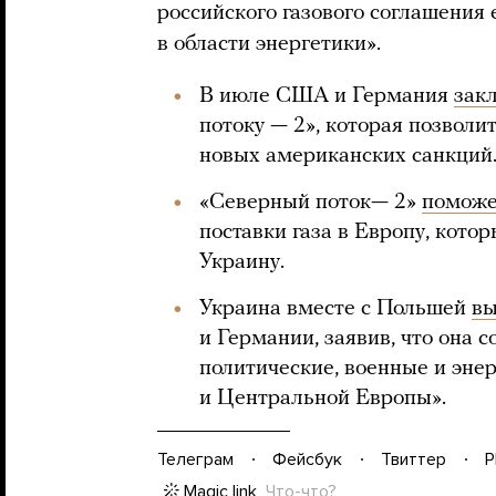
российского газового соглашения
в области энергетики».
В июле США и Германия
зак
потоку — 2», которая позволи
новых американских санкций
«Северный поток— 2»
поможе
поставки газа в Европу, кото
Украину.
Украина вместе с Польшей
вы
и Германии, заявив, что она 
политические, военные и эне
и Центральной Европы».
Телеграм
Фейсбук
Твиттер
P
Magic link
Что-что?