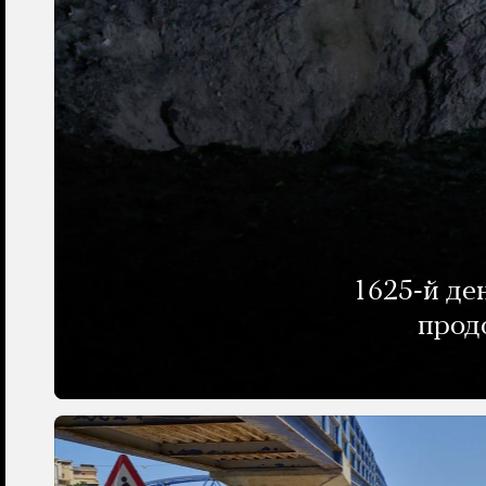
1625-й де
прод