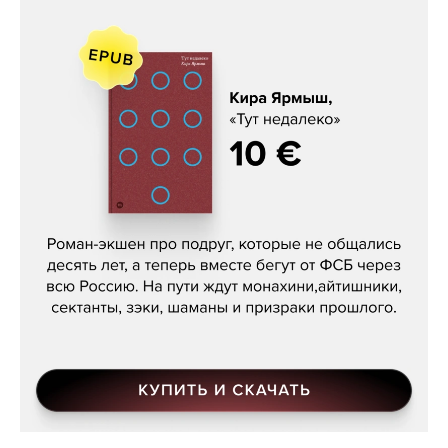
Кира Ярмыш, «Тут недалеко»