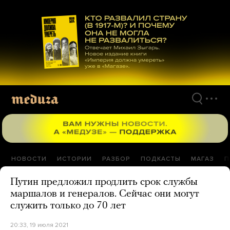
Перейти
к
материалам
НОВОСТИ
ИСТОРИИ
РАЗБОР
ПОДКАСТЫ
МАГАЗ
П
Путин предложил продлить срок службы
маршалов и генералов. Сейчас они могут
служить только до 70 лет
20:33, 19 июля 2021