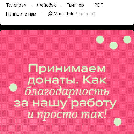
Телеграм
Фейсбук
Твиттер
PDF
Magic link
Что-что?
Напишите нам