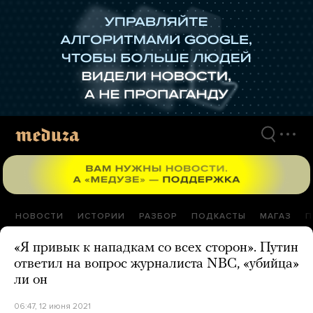
Перейти
к
материалам
НОВОСТИ
ИСТОРИИ
РАЗБОР
ПОДКАСТЫ
МАГАЗ
П
«Я привык к нападкам со всех сторон». Путин
ответил на вопрос журналиста NBC, «убийца»
ли он
06:47, 12 июня 2021