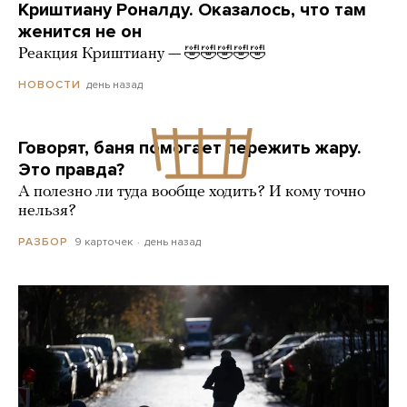
Криштиану Роналду. Оказалось, что там
женится не он
Реакция Криштиану — 🤣🤣🤣🤣🤣
день назад
НОВОСТИ
Говорят, баня помогает пережить жару.
Это правда?
А полезно ли туда вообще ходить? И кому точно
нельзя?
9 карточек
день назад
РАЗБОР