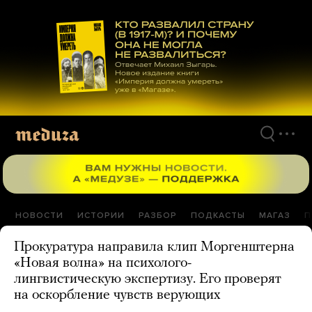
Перейти
к
материалам
НОВОСТИ
ИСТОРИИ
РАЗБОР
ПОДКАСТЫ
МАГАЗ
П
Прокуратура направила клип Моргенштерна
«Новая волна» на психолого-
лингвистическую экспертизу. Его проверят
на оскорбление чувств верующих