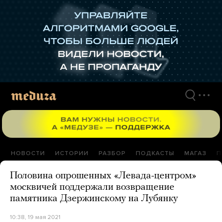
Перейти
к
материалам
НОВОСТИ
ИСТОРИИ
РАЗБОР
ПОДКАСТЫ
МАГАЗ
П
Половина опрошенных «Левада-центром»
москвичей поддержали возвращение
памятника Дзержинскому на Лубянку
10:38, 19 мая 2021