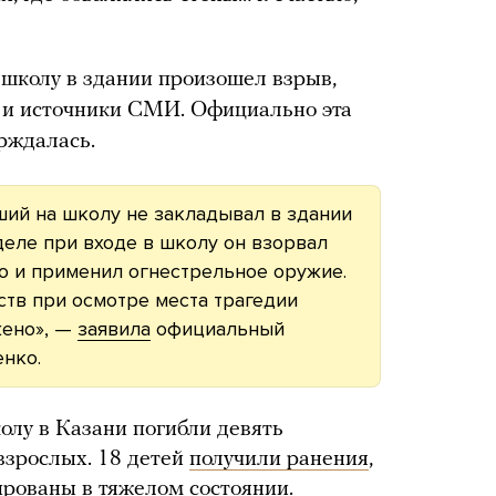
 школу в здании произошел взрыв,
 и источники СМИ. Официально эта
рждалась.
вший на школу не закладывал в здании
деле при входе в школу он взорвал
о и применил огнестрельное оружие.
тв при осмотре места трагедии
жено», —
заявила
официальный
нко.
олу в Казани погибли девять
взрослых. 18 детей
получили ранения
,
ированы в тяжелом состоянии.