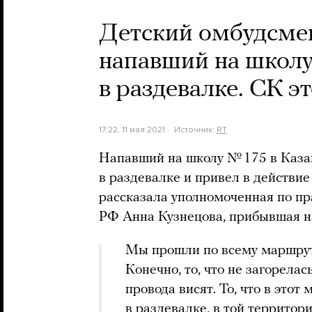
Детский омбудсмен
напавший на школу
в раздевалке. СК э
17:22, 11 мая 2021
Источник:
RT
Напавший на школу № 175 в Каза
в раздевалке и привел в действие
рассказала уполномоченная по пр
РФ Анна Кузнецова, прибывшая н
Мы прошли по всему маршруту
Конечно, то, что не загорела
провода висят. То, что в этот
в раздевалке, в той территори