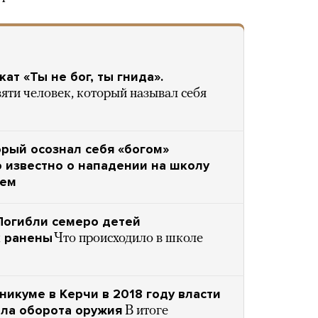
ат «Ты не бог, ты гнида».
вяти человек, который называл себя
орый осознал себя «богом»
о известно о нападении на школу
шем
 Погибли семеро детей
к ранены
Что происходило в школе
никуме в Керчи в 2018 году власти
ла оборота оружия
В итоге