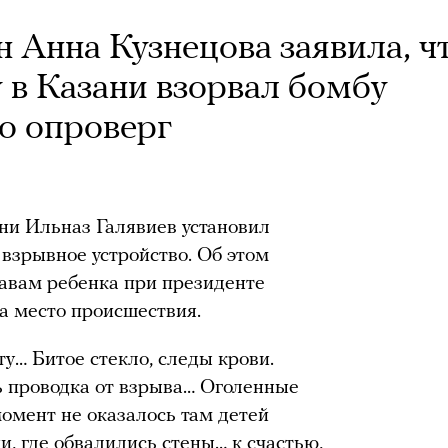
 Анна Кузнецова заявила, ч
 в Казани взорвал бомбу
то опроверг
ни Ильназ Галявиев установил
 взрывное устройство. Об этом
авам ребенка при президенте
а место происшествия.
… Битое стекло, следы крови.
сь проводка от взрыва… Оголенные
 момент не оказалось там детей
и, где обвалились стены… к счастью,